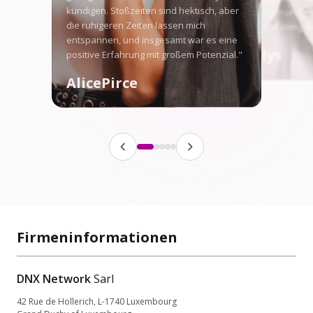
kündigen. Stoßzeiten sind hektisch, aber
hervorstechen und m
die ruhigeren Zeiten lassen mich
Fangemeinde stetig w
entspannen, und insgesamt war es eine
Angellys
positive Erfahrung mit großem Potenzial."
AlicePirce
Firmeninformationen
DNX Network
Sarl
42 Rue de Hollerich, L-1740 Luxembourg