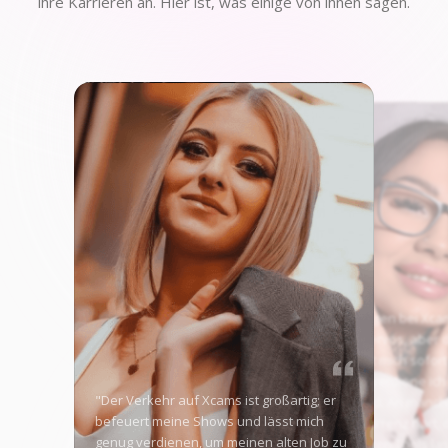
ihre Karrieren an. Hier ist, was einige von ihnen sagen.
"Angefangen bei Xca
war ich nervös, aber 
Traffic hat mich sofort
und jetzt verdiene ic
"Der Verkehr auf Xcams ist großartig; er
gutes Geld. An manch
befeuert meine Shows und lässt mich
die Konkurrenz hart, 
genug verdienen, um meinen alten Job zu
verfügbaren Tools la