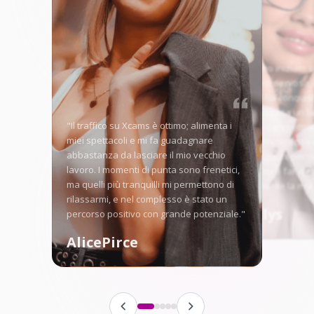
"Quando ho iniziato 
Models, ero nervosa, 
traffico mi ha conquis
ora porto a casa un 
"Il traffico su Xcams è ottimo; alimenta i
guadagno ogni settim
miei spettacoli e mi fa guadagnare
giorni la concorrenza 
abbastanza da lasciare il mio vecchio
strumenti qui mi perm
lavoro. I momenti di punta sono frenetici,
distinguermi e far cre
ma quelli più tranquilli mi permettono di
costantemente la mia
rilassarmi, e nel complesso è stato un
Angellys
percorso positivo con grande potenziale."
AlicePirce