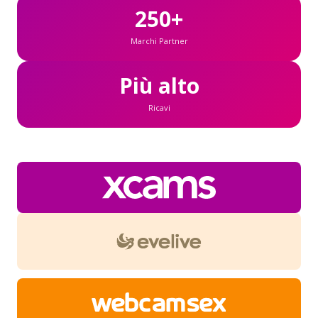
250+
Marchi Partner
Più alto
Ricavi